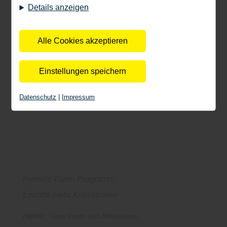
unsere Cookie-Einstellungen können Sie selbst
Details anzeigen
entscheiden, ob und welche Cookies Sie zulassen
möchten. Bitte beachten Sie, dass anhand Ihrer
getätigten Einstellungen eventuell nicht alle
Alle Cookies akzeptieren
Leistungen auf der Webseite zur Verfügung stehen
können. Ihre Einwilligung können Sie jederzeit
Einstellungen speichern
widerrufen und in den Cookie-Einstellungen
entsprechend ändern. In unseren
Datenschutz
|
Impressum
Datenschutzhinweisen
finden Sie weitere
entsprechende Informationen.
Herholz Türen-Programm
Erwarte mehr Kollektionen
Herholz
Türen
Innen- und Zimmertüren