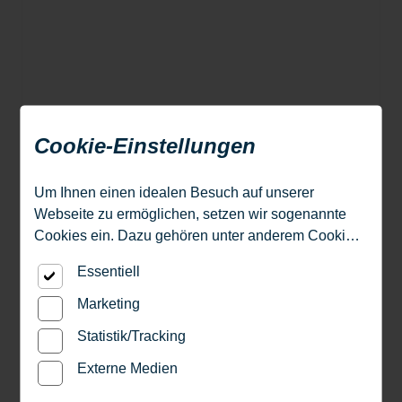
Cookie-Einstellungen
Um Ihnen einen idealen Besuch auf unserer
Webseite zu ermöglichen, setzen wir sogenannte
Cookies ein. Dazu gehören unter anderem Cookies,
die für die Steuerung und den reibungslosen Betrieb
Herholz Trennwandsysteme
Essentiell
unserer kommerziellen Unternehmensseite
Holztrennwandsystem Modular-VPS
notwendig sind. Zusätzlich verwenden wir Cookies
Marketing
Holztrennwandsystem Massiv Typ 6
zur anonymen Erhebung von Statistiken sowie
Statistik/Tracking
solche, die zur Ausspielung und Anzeige
Herholz
Türen
Innen- und Zimmertüren
personalisierter Inhalte auch nach dem Besuch
Externe Medien
unserer Webseite eingesetzt werden können. Durch