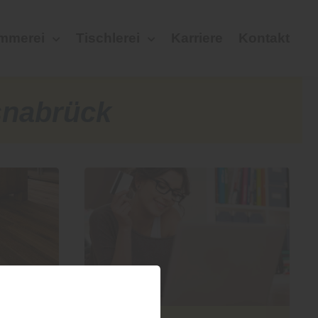
mmerei
Tischlerei
Karriere
Kontakt
snabrück