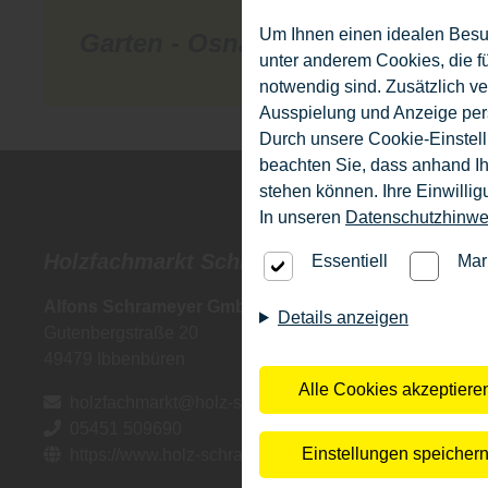
Um Ihnen einen idealen Besu
Garten - Osnabrück
Tür
unter anderem Cookies, die f
notwendig sind. Zusätzlich v
Ausspielung und Anzeige per
Durch unsere Cookie-Einstell
beachten Sie, dass anhand Ihr
stehen können. Ihre Einwilli
In unseren
Datenschutzhinwe
Holzfachmarkt Schrameyer
Zimmerei
Essentiell
Mar
Alfons Schrameyer GmbH
Alfons Sc
Details anzeigen
Gutenbergstraße 20
Hasenkamp
49479
Ibbenbüren
49479
Ibbe
Alle Cookies akzeptiere
holzfachmarkt@holz-schrameyer.de
info@ho
05451 509690
05451 9
Einstellungen speicher
https://www.holz-schrameyer.de
https:/