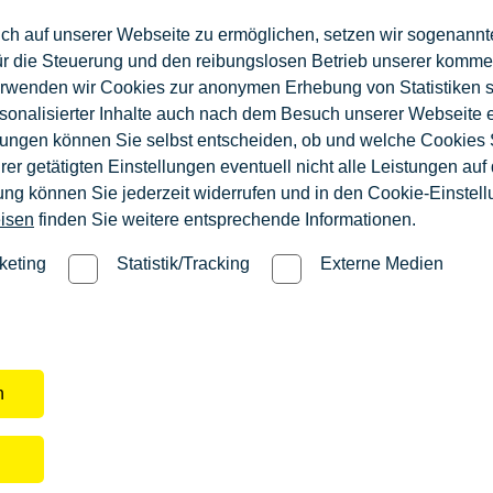
ch auf unserer Webseite zu ermöglichen, setzen wir sogenannt
Boden - Osnab
en - Osnabrück
ür die Steuerung und den reibungslosen Betrieb unserer komm
erwenden wir Cookies zur anonymen Erhebung von Statistiken s
sonalisierter Inhalte auch nach dem Besuch unserer Webseite 
ungen können Sie selbst entscheiden, ob und welche Cookies S
er getätigten Einstellungen eventuell nicht alle Leistungen au
gung können Sie jederzeit widerrufen und in den Cookie-Einste
isen
finden Sie weitere entsprechende Informationen.
 & Tischlerei
Information
keting
Statistik/Tracking
Externe Medien
hrameyer GmbH
Impressum
 55
Datenschutz
nbüren
n
lz-schrameyer.de
6 70 0
n
/www.holz-schrameyer.de