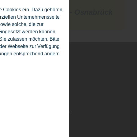
e Cookies ein. Dazu gehören
rück
Shop - Osnabrück
erziellen Unternehmensseite
owie solche, die zur
eingesetzt werden können.
ie zulassen möchten. Bitte
f der Webseite zur Verfügung
llungen entsprechend ändern.
Sonstiges
Service
Jobs
Ausstellung
Über uns
Online-Kataloge
Blog