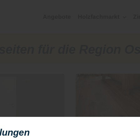
Angebote
Holzfachmarkt
Zi
eiten für die Region O
llungen