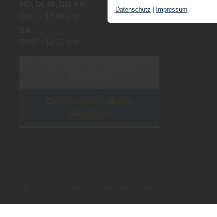
MO
DI
MI
DO
FR
MO
DI
MI
Datenschutz
|
Impressum
08:00
17:00 Uhr
08:00
12:
SA
09:00
12:30 Uhr
Inhalt blockiert, bitte Cookies
akzeptieren!
Cookies externer Medien
akzeptieren
Copyright by Alfons Schrameyer GmbH - 2026